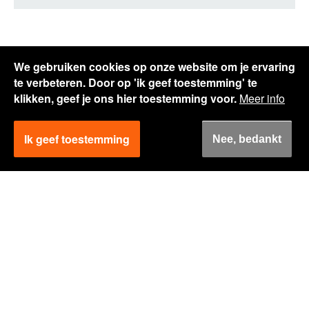
We gebruiken cookies op onze website om je ervaring
te verbeteren.
Door op 'ik geef toestemming' te
klikken, geef je ons hier toestemming voor.
Meer info
Een uitdaging?
Ik geef toestemming
Neem contact op.
Nee, bedankt
Daniella van de Hurk
Logistiek Specialist
+31 412 699 500
dvandehurk@voslogistics.com
Volg mij op LinkedIn