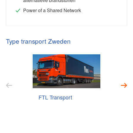
alternatieve brandstoffen
Power of a Shared Network
Type transport Zweden
FTL Transport
LTL-tra
groepa