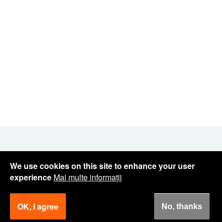
We use cookies on this site to enhance your user
Cum va putem ajuta?
experience
Mai multe informații
Contactati-ne.
OK, I agree
No, thanks