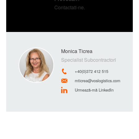
Contactati-ne.
Monica Ticrea
Specialist Subcontractori
+40(0)372 412 515
mticrea@voslogistics.com
Urmează-mă LinkedIn