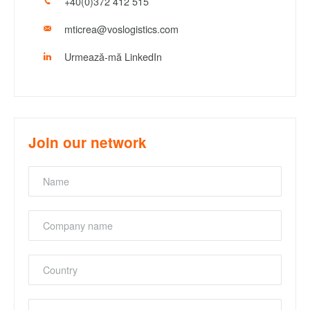
+40(0)372 412 515
mticrea@voslogistics.com
Urmează-mă LinkedIn
Join our network
Name
Company
name
Country
Emailaddress