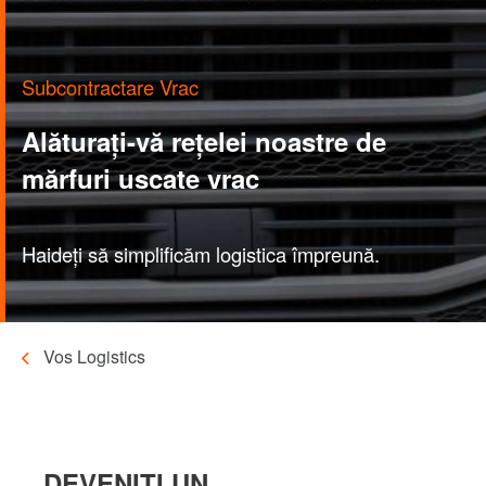
Subcontractare Vrac
Alăturați-vă rețelei noastre de
mărfuri uscate vrac
Haideți să simplificăm logistica împreună.
Vos Logistics
Breadcrumb
DEVENIȚI UN