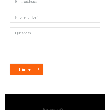
Phonenumber
Questions
Provocari?