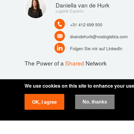
Daniella van de Hurk
Logistik Expertin
+31 412 699 500
dvandehurk@voslogistics.com
Folgen Sie mir auf LinkedIn
The Power of a
Shared
Network
We use cookies on this site to enhance your us
About us
Haftungsausschluss
General cond
Voet
OK, I agree
No, thanks
Built by