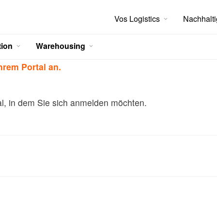
Secondary
Vos Logistics
Nachhalti
nach Informationen?
menu
hier.
tion
Warehousing
EN
hrem Portal an.
l, in dem Sie sich anmelden möchten.