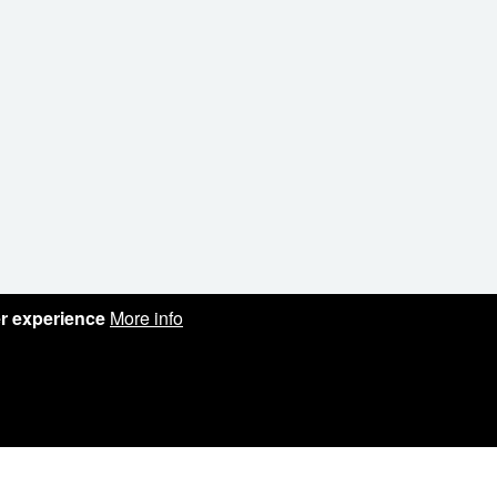
er experience
More info
itions
Disclaimer
Newsletter
Follow us