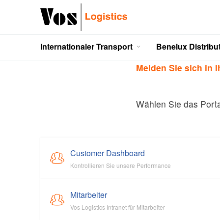
Auf der Suche 
Direkt
zum
Die finden Sie sie 
Internationaler Transport
Benelux Distribu
Inhalt
Main
Primary
Melden Sie sich in I
navigation
Wählen Sie das Porta
Customer Dashboard
Kontrollieren Sie unsere Performance
Mitarbeiter
Vos Logistics Intranet für Mitarbeiter