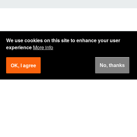
We use cookies on this site to enhance your user
experience
More info
How can we help you?
OK, I agree
No, thanks
Get in touch.
Junior Ndong Nze
Responsable Logistique
+33 (0)614 598 296
jndongnze@voslogistics.com